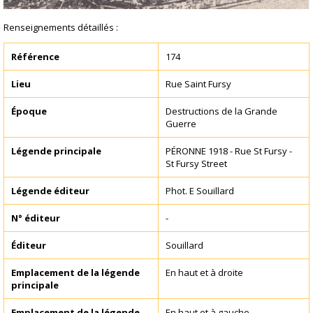
Renseignements détaillés :
Référence
174
Lieu
Rue Saint Fursy
Époque
Destructions de la Grande
Guerre
Légende principale
PÉRONNE 1918 - Rue St Fursy -
St Fursy Street
Légende éditeur
Phot. E Souillard
N° éditeur
-
Éditeur
Souillard
Emplacement de la légende
En haut et à droite
principale
Emplacement de la légende
En haut et à gauche