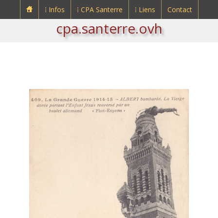
⁞ Infos
⁞ CPA Santerre
⁞ Liens
Contact
cpa.santerre.ovh