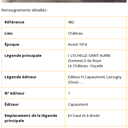
Renseignements détaillés :
Référence
482
Lieu
Château
Époque
Avant 1914
Légende principale
I. L'ECHELLE-SAINT-AURIN
(Somme) X de Roye
Le Château - Façade
Légende éditeur
Editeur H Capaumont, Lassigny
(Oise) - …
N° éditeur
1
Éditeur
Capaumont
Emplacement de la légende
En haut et à droite
principale