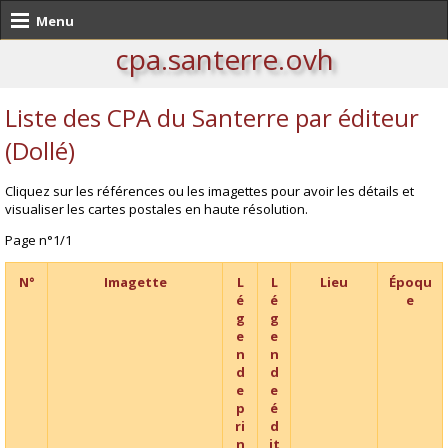
Menu
cpa.santerre.ovh
Liste des CPA du Santerre par éditeur
(Dollé)
Cliquez sur les références ou les imagettes pour avoir les détails et
visualiser les cartes postales en haute résolution.
Page n°1/1
N°
Imagette
L
L
Lieu
Époqu
é
é
e
g
g
e
e
n
n
d
d
e
e
p
é
ri
d
n
it