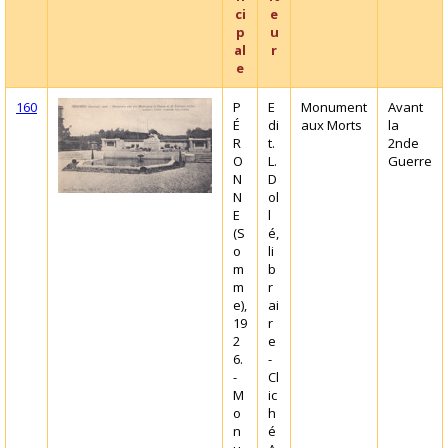
ci
e
p
u
al
r
e
160
P
E
Monument
Avant
É
di
aux Morts
la
R
t.
2nde
O
L.
Guerre
N
D
N
ol
E
l
(S
é,
o
li
m
b
m
r
e),
ai
19
r
2
e
6.
-
-
Cl
M
ic
o
h
n
é