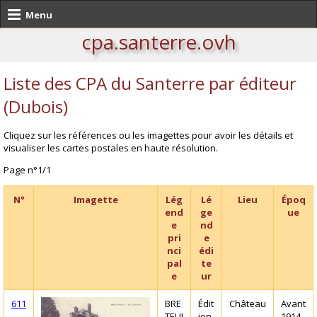
Menu
cpa.santerre.ovh
Liste des CPA du Santerre par éditeur
(Dubois)
Cliquez sur les références ou les imagettes pour avoir les détails et
visualiser les cartes postales en haute résolution.
Page n°1/1
N°
Imagette
Lég
Lé
Lieu
Époq
end
ge
ue
e
nd
pri
e
nci
édi
pal
te
e
ur
611
BRE
Édit
Château
Avant
TEUI
ion
1914