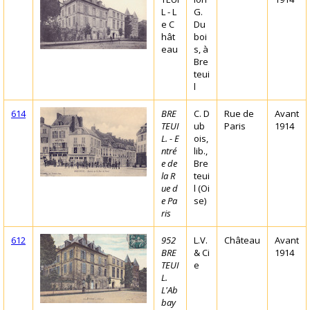
L - L
G.
e C
Du
hât
boi
eau
s, à
Bre
teui
l
614
BRE
C. D
Rue de
Avant
TEUI
ub
Paris
1914
L. - E
ois,
ntré
lib.,
e de
Bre
la R
teui
ue d
l (Oi
e Pa
se)
ris
612
952
L.V.
Château
Avant
BRE
& Ci
1914
TEUI
e
L.
L'Ab
bay