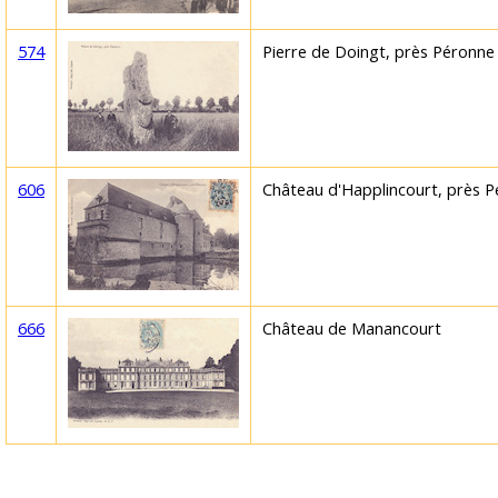
574
Pierre de Doingt, près Péronne
606
Château d'Happlincourt, près 
666
Château de Manancourt