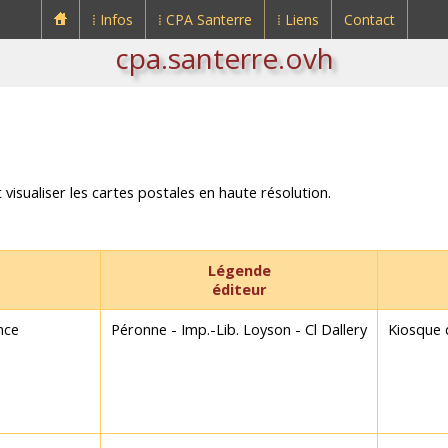
⁞ Infos
⁞ CPA Santerre
⁞ Liens
Contact
cpa.santerre.ovh
 visualiser les cartes postales en haute résolution.
Légende
éditeur
nce
Péronne - Imp.-Lib. Loyson - Cl Dallery
Kiosque 