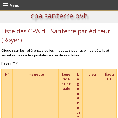
Menu
cpa.santerre.ovh
Liste des CPA du Santerre par éditeur
(Royer)
Cliquez sur les références ou les imagettes pour avoir les détails et
visualiser les cartes postales en haute résolution.
Page n°1/1
N°
Imagette
Lége
L
Lieu
Époq
nde
é
ue
princ
g
ipale
e
n
d
e
é
di
t