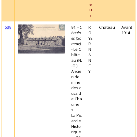
e
u
r
539
91. -
C
R
Château
Avant
hauln
O
1914
es (So
YE
mme).
R
- Le C
N
hâte
A
au (N.
N
-O.)
C
Ancie
Y
n do
mine
des d
ucs d
e Cha
ulne
s.
La Pic
ardie
Histo
rique