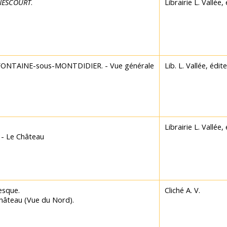
NESCOURT
.
Librairie L. Vallée,
 - FONTAINE-sous-MONTDIDIER. - Vue générale
Lib. L. Vallée, édit
Librairie L. Vallée,
- Le Château
esque.
Cliché A. V.
hâteau (Vue du Nord).