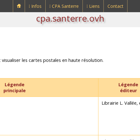
⁞ Infos
⁞ CPA Santerre
⁞ Liens
Contact
cpa.santerre.ovh
 visualiser les cartes postales en haute résolution.
Légende
Légende
principale
éditeur
Librairie L. Vallée,