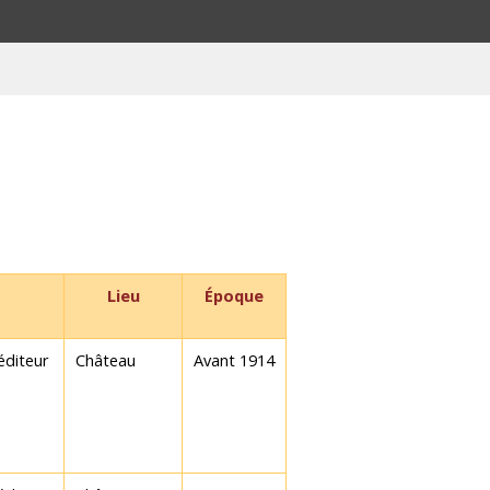
Lieu
Époque
 éditeur
Château
Avant 1914